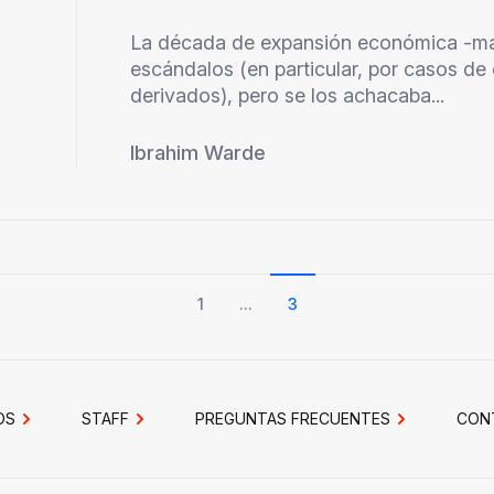
La década de expansión económica -ma
escándalos (en particular, por casos de
derivados), pero se los achacaba...
Ibrahim Warde
1
...
3
OS
STAFF
PREGUNTAS FRECUENTES
CON