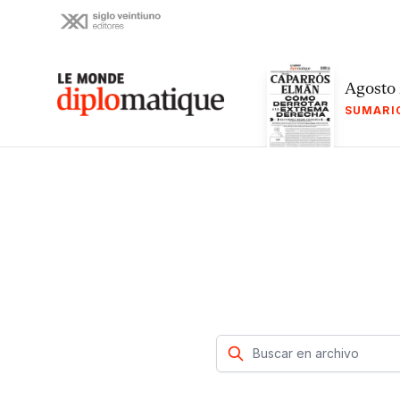
Skip
to
content
Le monde diplomatique
Agosto
SUMARI