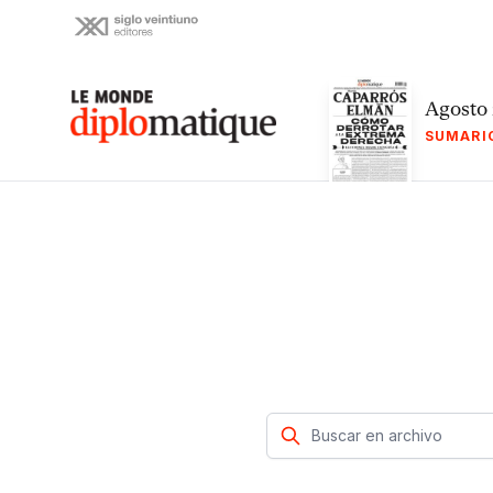
Skip
to
content
Le monde diplomatique
Agosto
SUMARI