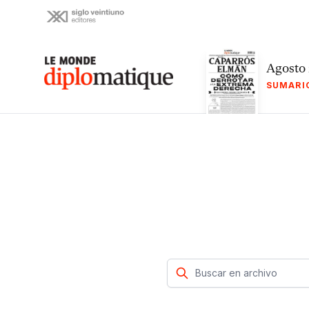
Skip
to
content
Le monde diplomatique
Agosto
SUMARI