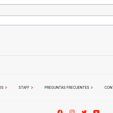
OS
STAFF
PREGUNTAS FRECUENTES
CON
Facebook
Instagram
Twitter
Youtube