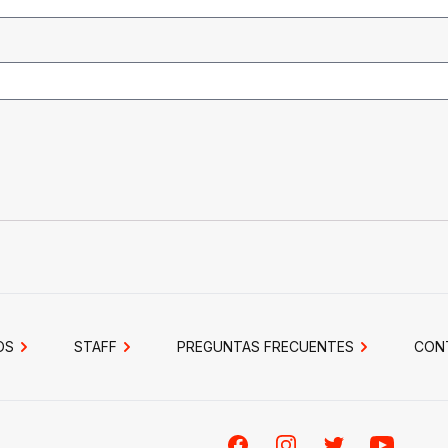
OS
STAFF
PREGUNTAS FRECUENTES
CON
Facebook
Instagram
Twitter
Youtube