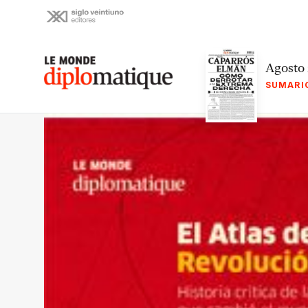
Skip
to
content
Le monde diplomatique
Agosto
SUMARI