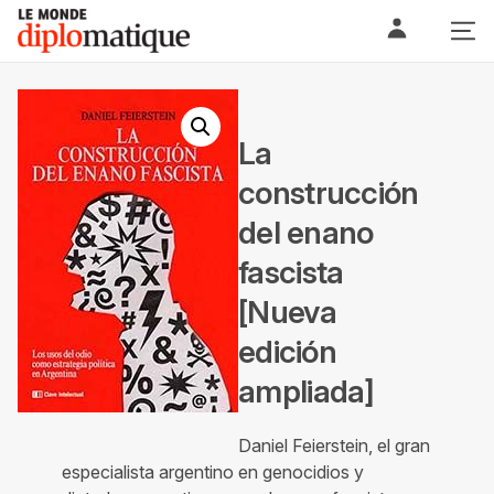
Skip
Le monde diplomatique
to
content
La
construcción
del enano
fascista
[Nueva
edición
ampliada]
Daniel Feierstein, el gran
especialista argentino en genocidios y