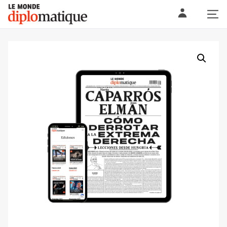
Skip
Le monde diplomatique
to
content