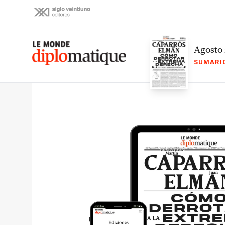
Skip
to
content
Le monde diplomatique
Agosto
SUMARI