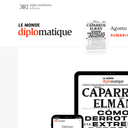
Skip
to
content
Le monde diplomatique
Agosto
SUMARI