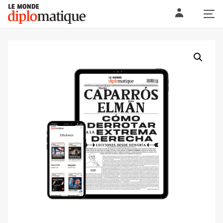
Skip
Le monde diplomatique
to
content