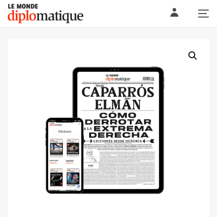
Skip
Le monde diplomatique
to
content