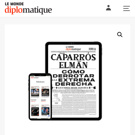
Skip
Le monde diplomatique
to
content