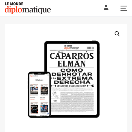
Skip
Le monde diplomatique
to
content