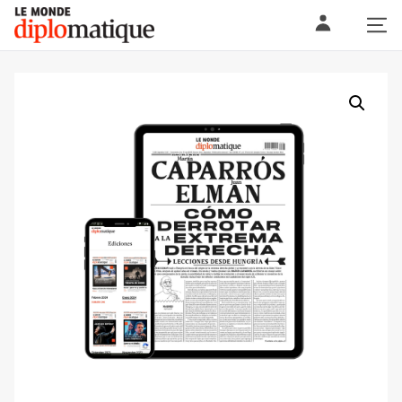
Skip
Le monde diplomatique
to
content