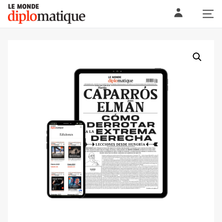
Skip
Le monde diplomatique
to
content