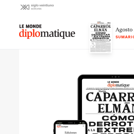
Skip
to
content
Le monde diplomatique
Agosto
SUMARI