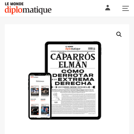
Skip
Le monde diplomatique
to
content