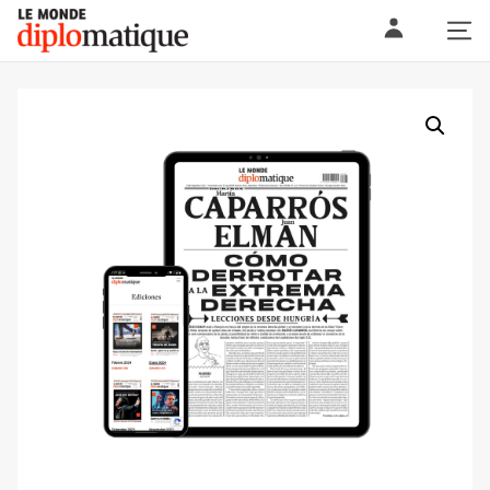
Skip
Le monde diplomatique
to
content