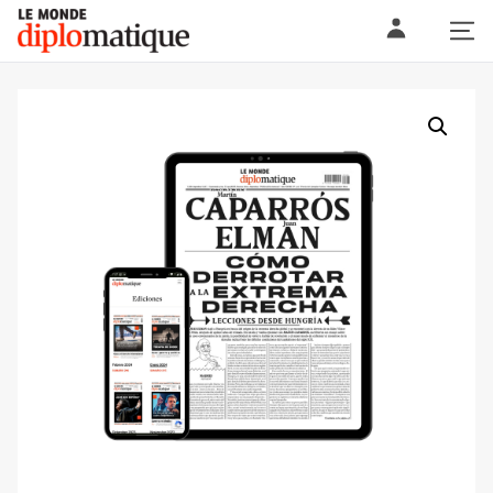
Skip
Le monde diplomatique
to
content