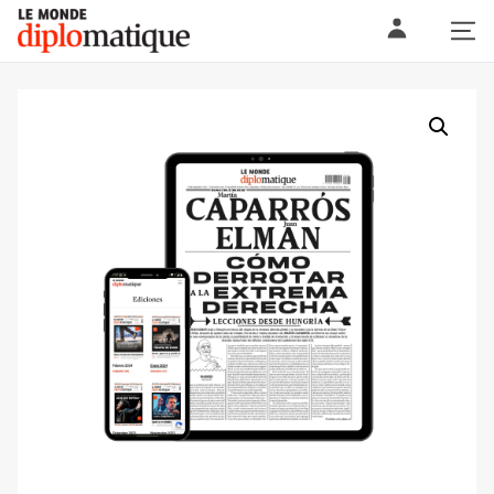
Skip
Le monde diplomatique
to
content