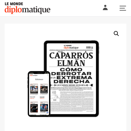
Skip
Le monde diplomatique
to
content