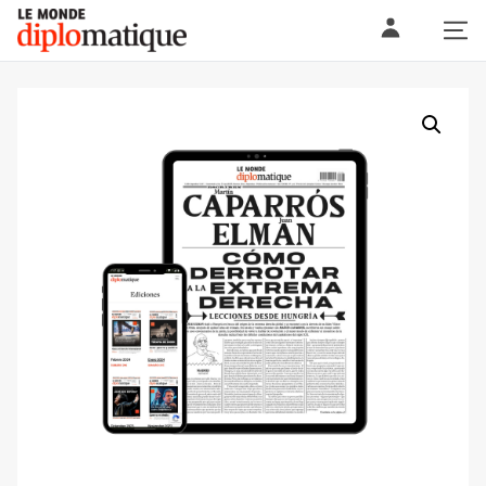
Skip
Le monde diplomatique
to
content