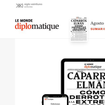
Skip
to
content
Le monde diplomatique
Agosto
SUMARI