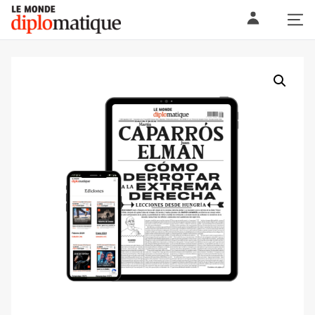
Skip
Le monde diplomatique
to
content