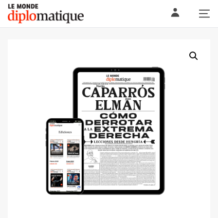
Skip
Le monde diplomatique
to
content