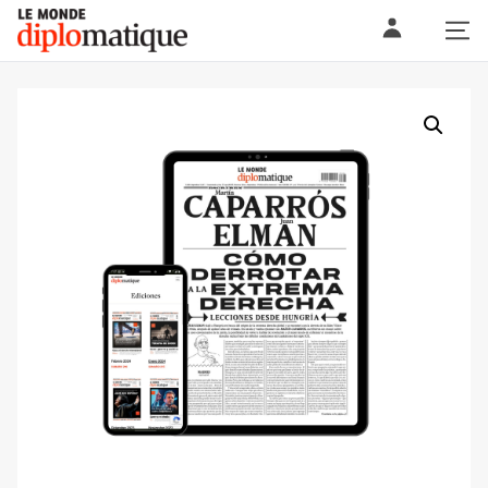
Skip
Le monde diplomatique
to
content