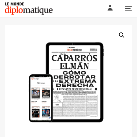
Skip
Le monde diplomatique
to
content