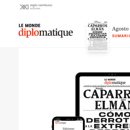
Skip
to
content
Le monde diplomatique
Agosto
SUMARI