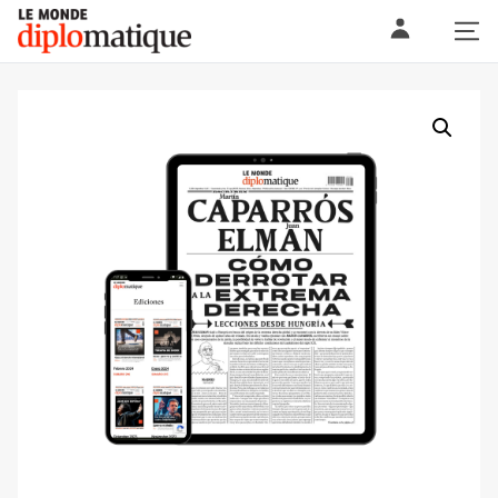
Skip
Le monde diplomatique
to
content