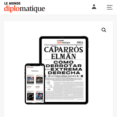
Skip
Le monde diplomatique
to
content