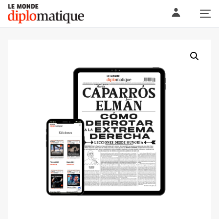
Skip
Le monde diplomatique
to
content