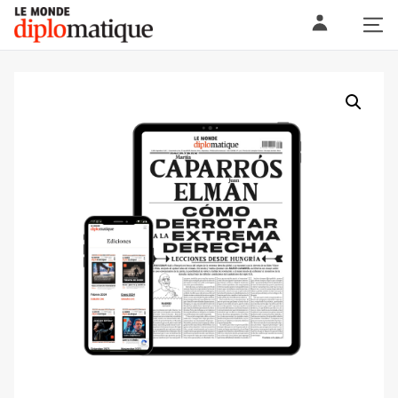
Skip
Le monde diplomatique
to
content