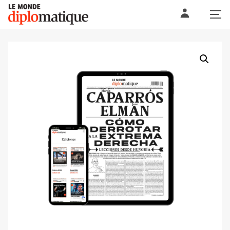
Skip
Le monde diplomatique
to
content