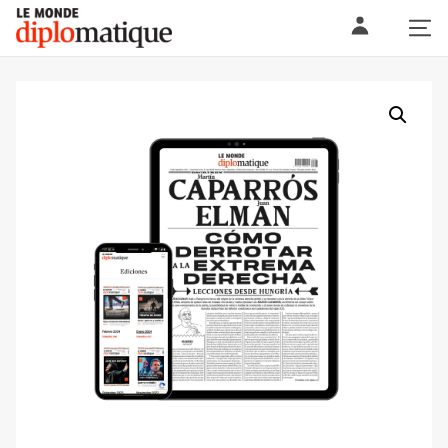
Skip
Le monde diplomatique
to
content