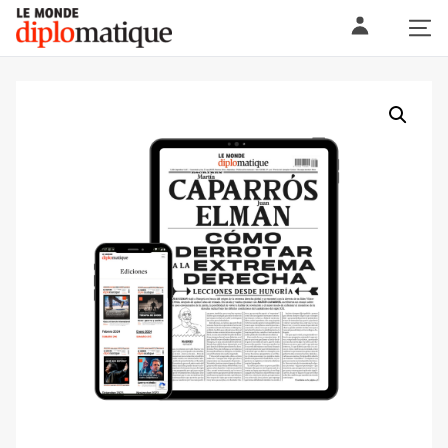
Skip
Le monde diplomatique
to
content