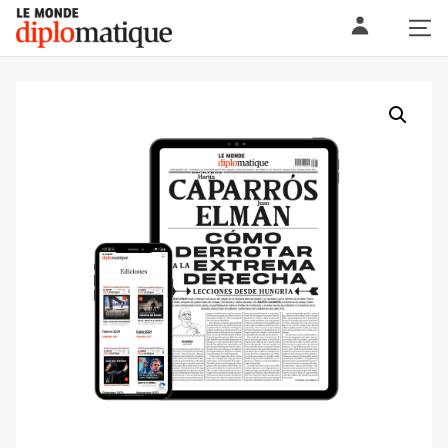
Skip
Le monde diplomatique
to
content