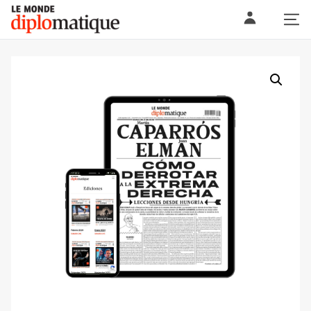
Skip
Le monde diplomatique
to
content