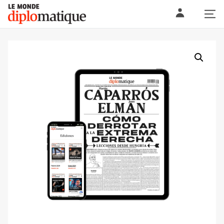
Skip
Le monde diplomatique
to
content