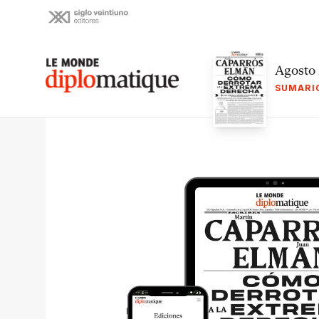
Skip
to
content
Le monde diplomatique
Agosto
SUMARI