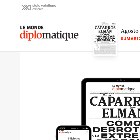
Skip
to
content
Le monde diplomatique
Agosto
SUMARI