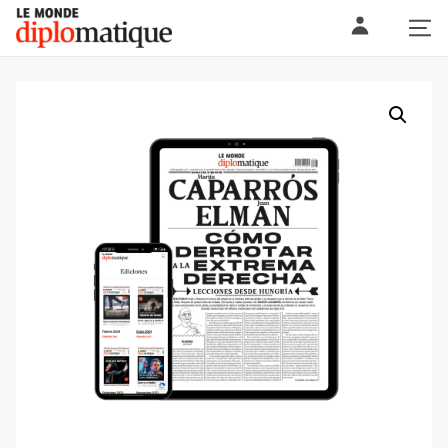
Skip
Le monde diplomatique
to
content