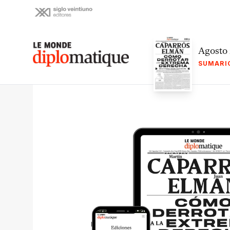
Skip
to
content
Le monde diplomatique
Agosto
SUMARI