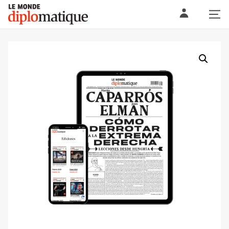
Skip
Le monde diplomatique
to
content