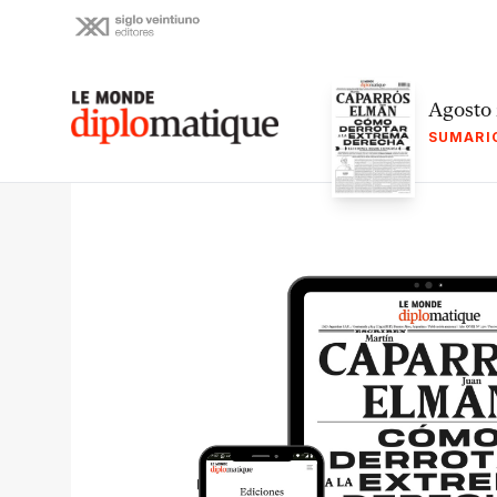
Skip
to
content
Le monde diplomatique
Agosto
SUMARI