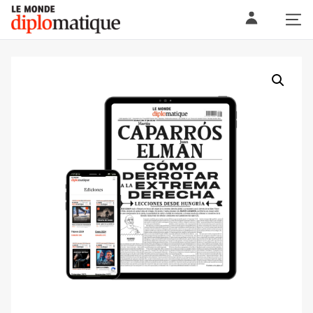
Skip
Le monde diplomatique
to
content