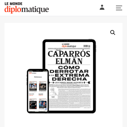
Skip
Le monde diplomatique
to
content