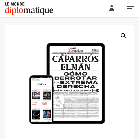
Skip
Le monde diplomatique
to
content