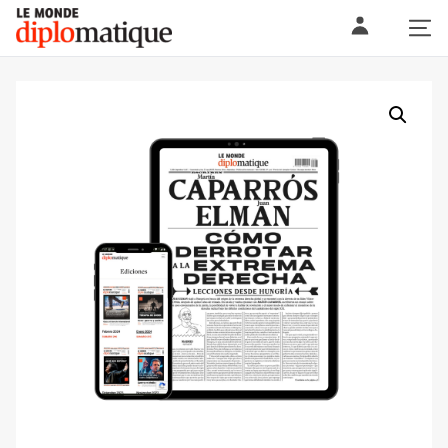
Skip
Le monde diplomatique
to
content